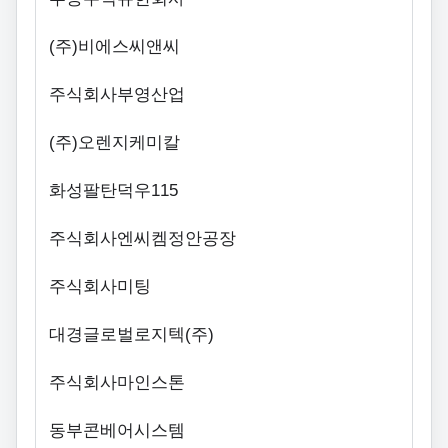
(주)비에스씨앤씨
주식회사부영산업
(주)오렌지케미칼
화성팔탄덕우115
주식회사엔씨켐정안공장
주식회사미팅
대경글로벌로지텍(주)
주식회사마인스톤
동부콘베어시스템