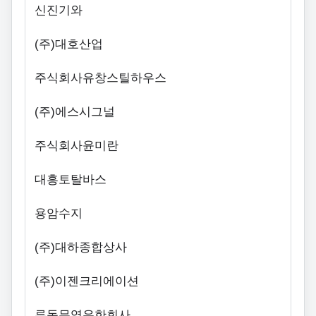
신진기와
(
주
)
대호산업
주식회사유창스틸하우스
(
주
)
에스시그널
주식회사윤미란
대흥토탈바스
용암수지
(주)대하종합상사
(주)이젠크리에이션
루동무역유한회사