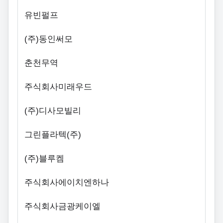
유빈펄프
(
주
)
동인써모
춘천무역
주식회사미래우드
(
주
)
디사모빌리
그린플라텍
(
주
)
(
주
)
블루켐
주식회사에이치엔하나
주식회사금광케이엘